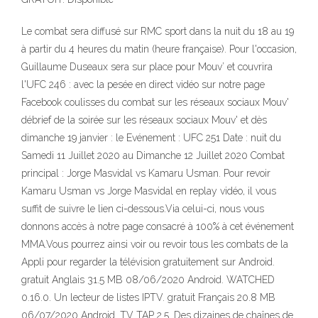
Le combat sera diffusé sur RMC sport dans la nuit du 18 au 19
à partir du 4 heures du matin (heure française). Pour l'occasion,
Guillaume Duseaux sera sur place pour Mouv’ et couvrira
l'UFC 246 : avec la pesée en direct vidéo sur notre page
Facebook coulisses du combat sur les réseaux sociaux Mouv'
débrief de la soirée sur les réseaux sociaux Mouv' et dès
dimanche 19 janvier : le Evénement : UFC 251 Date : nuit du
Samedi 11 Juillet 2020 au Dimanche 12 Juillet 2020 Combat
principal : Jorge Masvidal vs Kamaru Usman. Pour revoir
Kamaru Usman vs Jorge Masvidal en replay vidéo, il vous
suffit de suivre le lien ci-dessous.Via celui-ci, nous vous
donnons accès à notre page consacré à 100% à cet événement
MMA.Vous pourrez ainsi voir ou revoir tous les combats de la
Appli pour regarder la télévision gratuitement sur Android.
gratuit Anglais 31.5 MB 08/06/2020 Android. WATCHED
0.16.0. Un lecteur de listes IPTV. gratuit Français 20.8 MB
06/07/2020 Android. TV TAP 2.5. Des dizaines de chaînes de